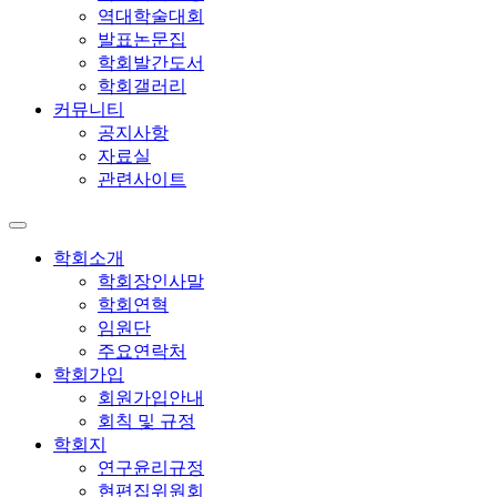
역대학술대회
발표논문집
학회발간도서
학회갤러리
커뮤니티
공지사항
자료실
관련사이트
학회소개
학회장인사말
학회연혁
임원단
주요연락처
학회가입
회원가입안내
회칙 및 규정
학회지
연구윤리규정
현편집위원회