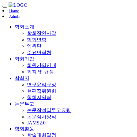
Home
Admin
학회소개
학회장인사말
학회연혁
임원단
주요연락처
학회가입
회원가입안내
회칙 및 규정
학회지
연구윤리규정
현편집위원회
학회지열람
논문투고
논문작성및투고요령
논문심사양식
JAMS2.0
학회활동
학술대회일정