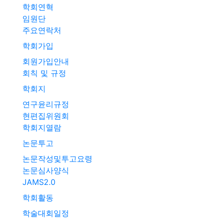
학회연혁
임원단
주요연락처
학회가입
회원가입안내
회칙 및 규정
학회지
연구윤리규정
현편집위원회
학회지열람
논문투고
논문작성및투고요령
논문심사양식
JAMS2.0
학회활동
학술대회일정