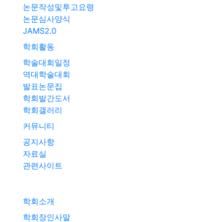
논문작성및투고요령
논문심사양식
JAMS2.0
학회활동
학술대회일정
역대학술대회
발표논문집
학회발간도서
학회갤러리
커뮤니티
공지사항
자료실
관련사이트
학회소개
학회장인사말