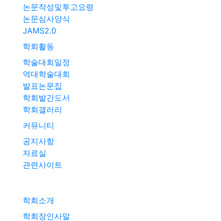
논문작성및투고요령
논문심사양식
JAMS2.0
학회활동
학술대회일정
역대학술대회
발표논문집
학회발간도서
학회갤러리
커뮤니티
공지사항
자료실
관련사이트
학회소개
학회장인사말