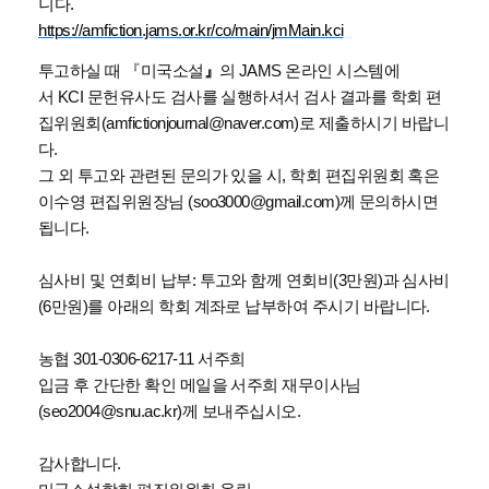
니다.
https://amfiction.jams.or.kr/co/main/jmMain.kci
투고하실
때 『미국소설
』
의 JAMS 온라인 시스템에
서 KCI 문헌유사도 검사를 실행하셔서 검사 결과를 학회 편
집위원회(amfictionjournal@naver.com)로 제출하시기 바랍니
다.
그 외 투고와 관련된 문의가 있을 시
, 학회 편집위원회 혹은
이수영 편집위원장님 (soo3000@gmail.com)께 문의하시면
됩니다.
심사비
및 연회비 납부: 투고와 함께 연회비(3만원)과 심사비
(6만원)를 아래의 학회 계좌로 납부하여 주시기 바랍니다.
농협
301-0306-6217-11 서주희
입금
후 간단한 확인 메일을 서주희 재무이사님
(seo2004@snu.ac.kr)께 보내주십시오.
감사합니다
.