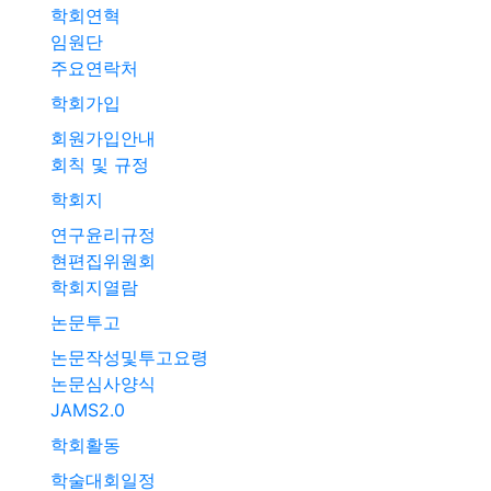
학회연혁
임원단
주요연락처
학회가입
회원가입안내
회칙 및 규정
학회지
연구윤리규정
현편집위원회
학회지열람
논문투고
논문작성및투고요령
논문심사양식
JAMS2.0
학회활동
학술대회일정