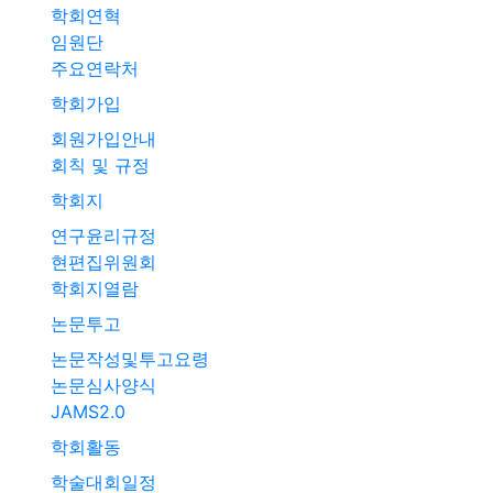
학회연혁
임원단
주요연락처
학회가입
회원가입안내
회칙 및 규정
학회지
연구윤리규정
현편집위원회
학회지열람
논문투고
논문작성및투고요령
논문심사양식
JAMS2.0
학회활동
학술대회일정