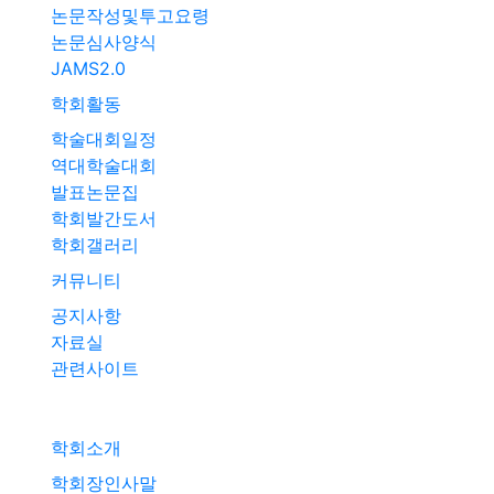
논문작성및투고요령
논문심사양식
JAMS2.0
학회활동
학술대회일정
역대학술대회
발표논문집
학회발간도서
학회갤러리
커뮤니티
공지사항
자료실
관련사이트
학회소개
학회장인사말