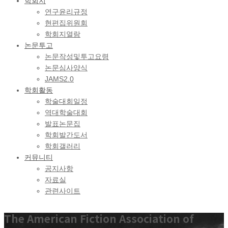
학회지
연구윤리규정
현편집위원회
학회지열람
논문투고
논문작성및투고요령
논문심사양식
JAMS2.0
학회활동
학술대회일정
역대학술대회
발표논문집
학회발간도서
학회갤러리
커뮤니티
공지사항
자료실
관련사이트
The American
Fiction Association of