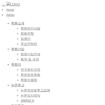
Home
Admin
학회소개
학회장인사말
학회연혁
임원단
주요연락처
학회가입
회원가입안내
회칙 및 규정
학회지
연구윤리규정
현편집위원회
학회지열람
논문투고
논문작성및투고요령
논문심사양식
JAMS2.0