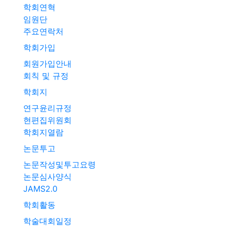
학회연혁
임원단
주요연락처
학회가입
회원가입안내
회칙 및 규정
학회지
연구윤리규정
현편집위원회
학회지열람
논문투고
논문작성및투고요령
논문심사양식
JAMS2.0
학회활동
학술대회일정