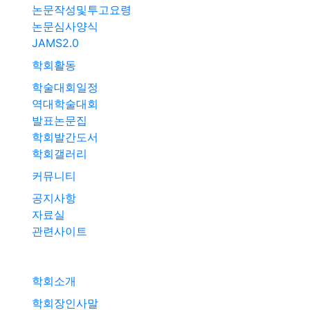
논문작성및투고요령
논문심사양식
JAMS2.0
학회활동
학술대회일정
역대학술대회
발표논문집
학회발간도서
학회갤러리
커뮤니티
공지사항
자료실
관련사이트
학회소개
학회장인사말